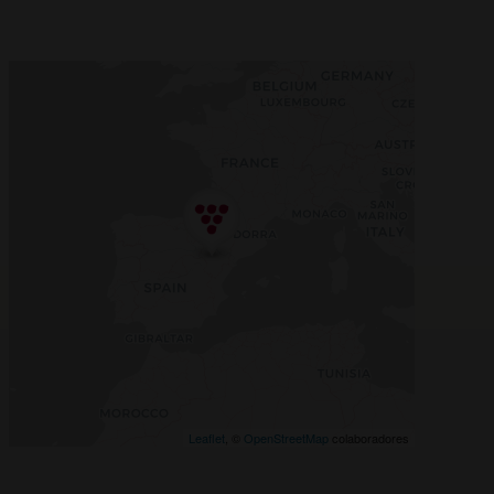
Leaflet
, ©
OpenStreetMap
colaboradores