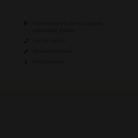
Ctra. Valencia s/n | 50460 | Longares
(ZARAGOZA) · España.
+34 976 142 653
nacional@covinca.es
info@covinca.es