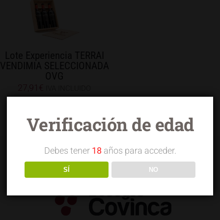
Lote Experiencia TERRAI
VENDIMIA SELECCIONADA
OVG
27,91
€
IVA INCLUIDO
Verificación de edad
Debes tener
18
años para acceder.
SÍ
NO