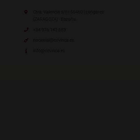
Ctra. Valencia s/n | 50460 | Longares
(ZARAGOZA) · España.
+34 976 142 653
nacional@covinca.es
info@covinca.es