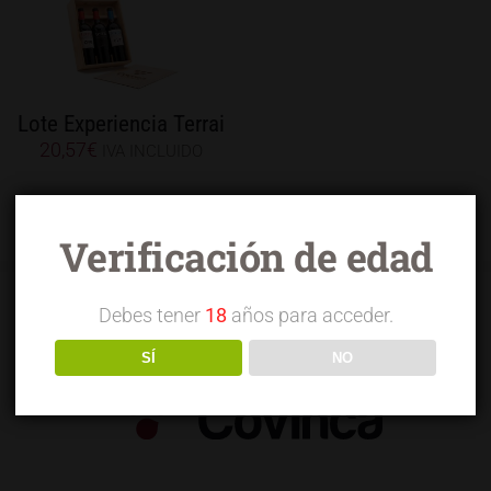
Lote Experiencia Terrai
20,57
€
IVA INCLUIDO
Verificación de edad
Debes tener
18
años para acceder.
SÍ
NO