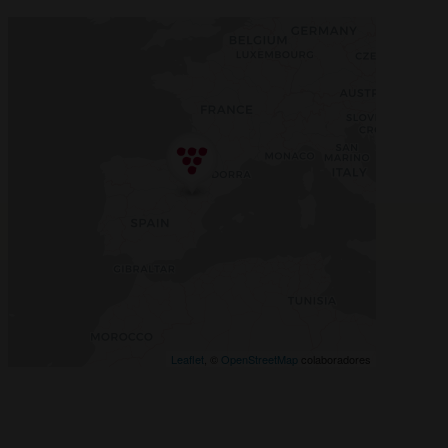
Leaflet
, ©
OpenStreetMap
colaboradores