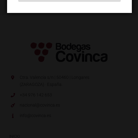
Ctra. Valencia s/n | 50460 | Longares
(ZARAGOZA) · España.
+34 976 142 653
nacional@covinca.es
info@covinca.es
INICIO