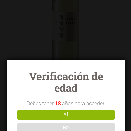
Verificación de
edad
Viña Oria blanco macabeo
Debes tener
18
años para acceder.
SÍ
NO