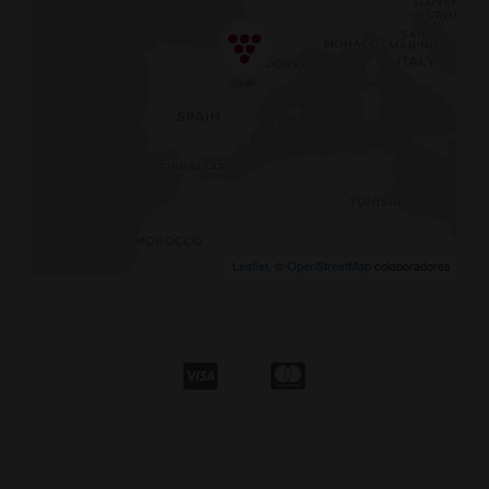
Leaflet
, ©
OpenStreetMap
colaboradores