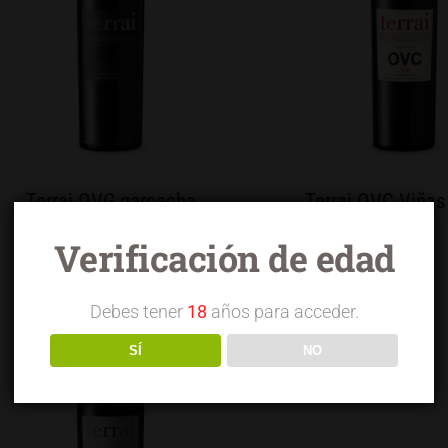
Terrai OVG garnacha
Terrai OVC Viñas
seleccionada
Verificación de edad
Debes tener
18
años para acceder.
SÍ
NO