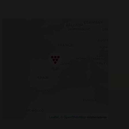
Leaflet
, ©
OpenStreetMap
colaboradores