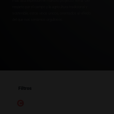
más alta expresión en nuestro proyecto Terrai. Del
respeto por el campo y la agricultura tradicional y
sostenible, estos vinos únicos, orientados al viñedo
del que nos sentimos orgullosos.
Filtros