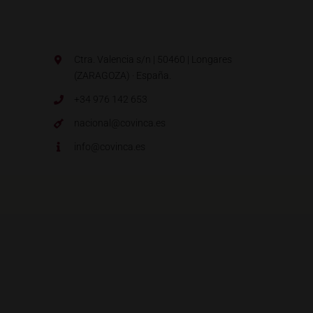
Ctra. Valencia s/n | 50460 | Longares
(ZARAGOZA) · España.
+34 976 142 653
nacional@covinca.es
info@covinca.es