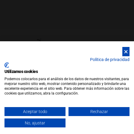
Política de privacidad
Utilizamos cookies
© Copyright 2026 |
WEB by JFactory
|
Aviso Legal
|
Política de
Podemos colocarlos para el análisis de los datos de nuestros visitantes, para
Privacidad
|
Política de Cookies
mejorar nuestro sitio web, mostrar contenido personalizado y brindarle una
Política de Ventas
excelente experiencia en el sitio web. Para obtener más información sobre las
cookies que utilizamos, abra la configuración.
Aceptar todo
Rechazar
No, ajustar