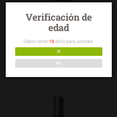
Verificación de
edad
Debes tener
18
años para acceder.
SÍ
NO
Torrelongares tinto garnacha