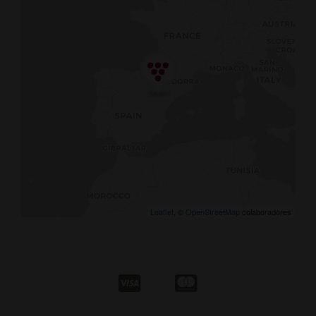
Leaflet
, ©
OpenStreetMap
colaboradores