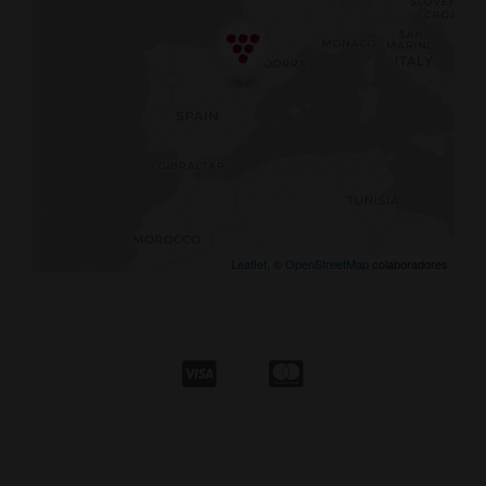
Leaflet
, ©
OpenStreetMap
colaboradores