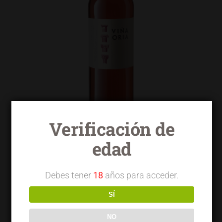
Verificación de
edad
Viña Oria rosado garnacha tempranillo
Debes tener
18
años para acceder.
SÍ
NO