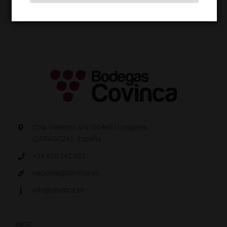
Ctra. Valencia s/n | 50460 | Longares
(ZARAGOZA) · España.
+34 976 142 653
nacional@covinca.es
info@covinca.es
INICIO