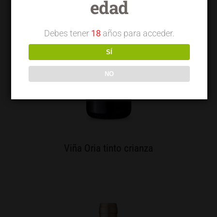
edad
Debes tener
18
años para acceder.
SÍ
NO
Viña Oria tinto crianza