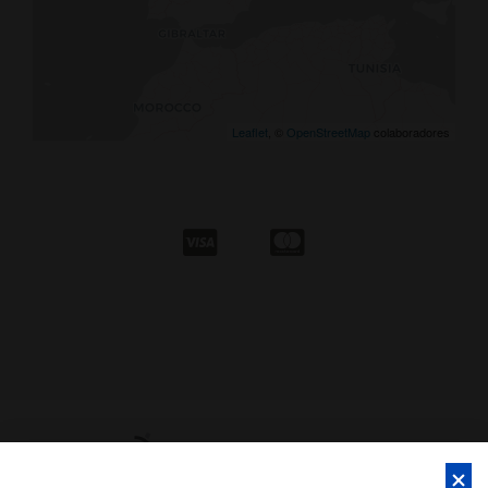
Leaflet
, ©
OpenStreetMap
colaboradores