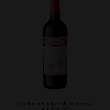
Torrelongares tinto roble viñas viejas
garnacha OVG