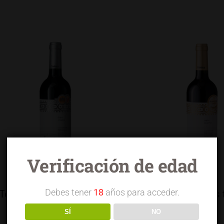
Verificación de edad
Debes tener
18
años para acceder.
Torrelongares tinto crianza
Torrelongares 
reserva
SÍ
NO