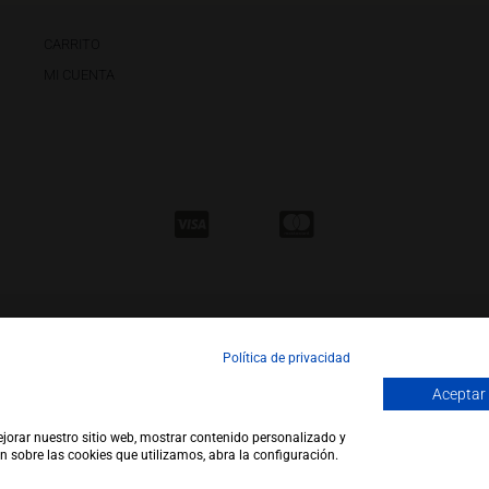
CARRITO
MI CUENTA
Política de privacidad
Aceptar
ejorar nuestro sitio web, mostrar contenido personalizado y
pyright 2026 |
WEB by JFactory
|
Aviso Legal
|
Política de Privacidad
|
Política de Co
n sobre las cookies que utilizamos, abra la configuración.
Política de Ventas