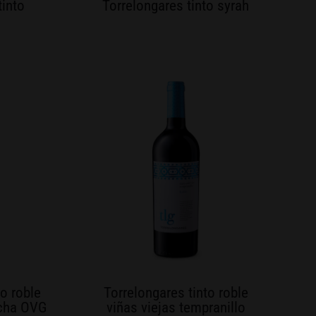
tinto
Torrelongares tinto syrah
to roble
Torrelongares tinto roble
acha OVG
viñas viejas tempranillo