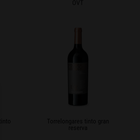
OVT
tinto
Torrelongares tinto gran
reserva