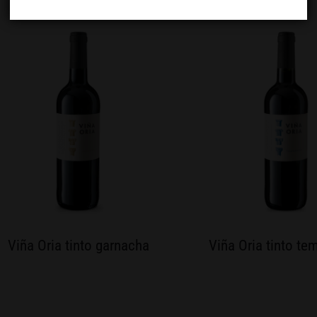
Viña Oria tinto garnacha
Viña Oria tinto te