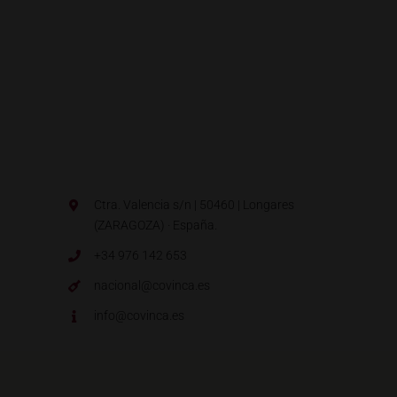
Ctra. Valencia s/n | 50460 | Longares
(ZARAGOZA) · España.
+34 976 142 653
nacional@covinca.es
info@covinca.es