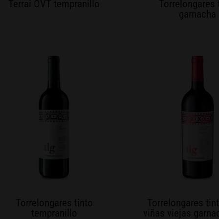
Terrai OVT tempranillo
Torrelongares 
garnacha
Torrelongares tinto
Torrelongares tin
tempranillo
viñas viejas garn