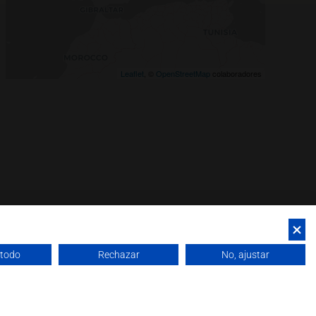
Leaflet
, ©
OpenStreetMap
colaboradores
 todo
Rechazar
No, ajustar
okies