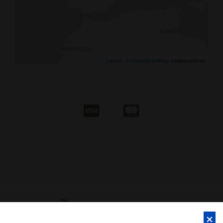
Leaflet
, ©
OpenStreetMap
colaboradores