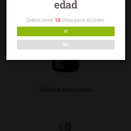
edad
Debes tener
18
años para acceder.
SÍ
NO
Viña Oria tinto crianza