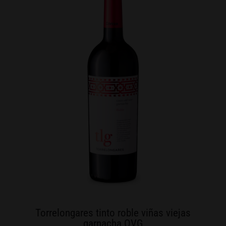
Torrelongares tinto roble viñas viejas
garnacha OVG