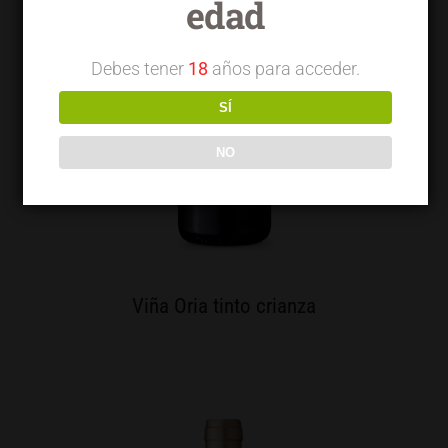
edad
Debes tener
18
años para acceder.
SÍ
NO
Viña Oria tinto crianza