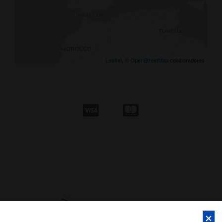
Leaflet
, ©
OpenStreetMap
colaboradores