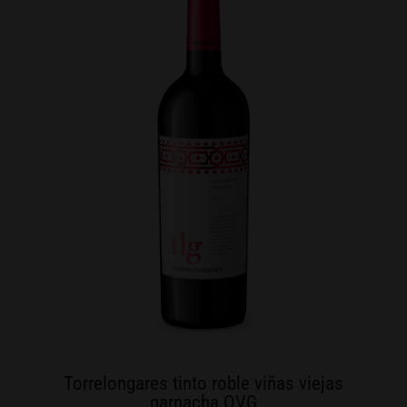
Torrelongares tinto roble viñas viejas
garnacha OVG