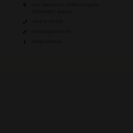
Ctra. Valencia s/n | 50460 | Longares
(ZARAGOZA) · España.
+34 976 142 653
nacional@covinca.es
info@covinca.es