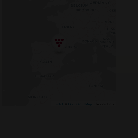
Leaflet
, ©
OpenStreetMap
colaboradores