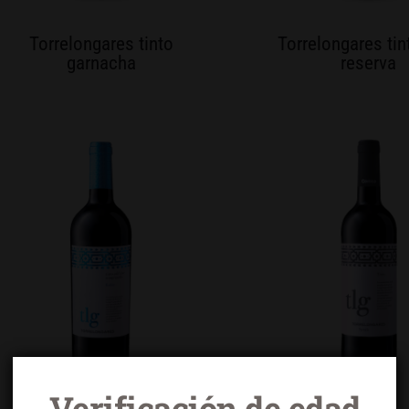
Torrelongares tinto
Torrelongares tin
garnacha
reserva
Verificación de edad