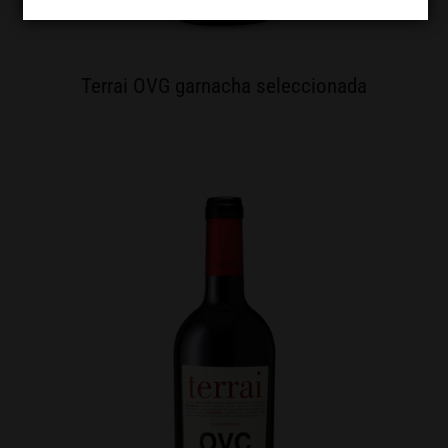
Terrai OVG garnacha seleccionada