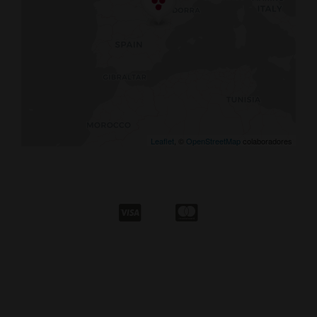
Leaflet
, ©
OpenStreetMap
colaboradores