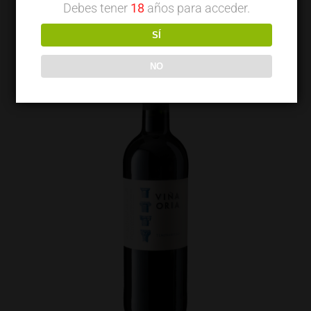
Debes tener
18
años para acceder.
SÍ
NO