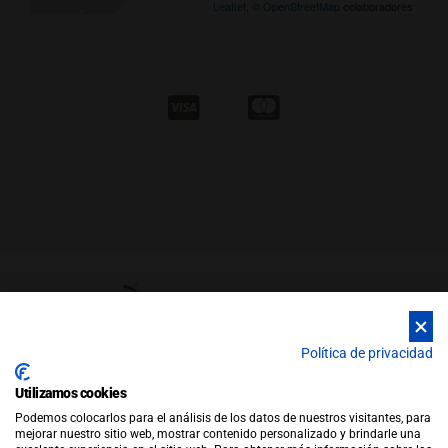
Leaflet
, ©
OpenStreetMap
colaboradores
Política de privacidad
Utilizamos cookies
© Copyright 2026 |
WEB by JFactory
|
Aviso Legal
|
Política de
Podemos colocarlos para el análisis de los datos de nuestros visitantes, para
Privacidad
|
Política de Cookies
mejorar nuestro sitio web, mostrar contenido personalizado y brindarle una
Política de Ventas