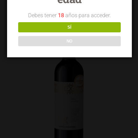
Debes tener
18
años para acceder.
SÍ
NO