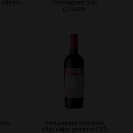
o crianza
Torrelongares tinto
garnacha
tinto
Torrelongares tinto roble
viñas viejas garnacha OVG