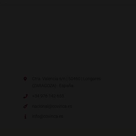
Ctra. Valencia s/n | 50460 | Longares
(ZARAGOZA) · España.
+34 976 142 653
nacional@covinca.es
info@covinca.es