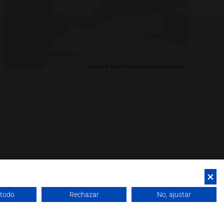
Leaflet
, ©
OpenStreetMap
colaboradores
 todo
Rechazar
No, ajustar
okies