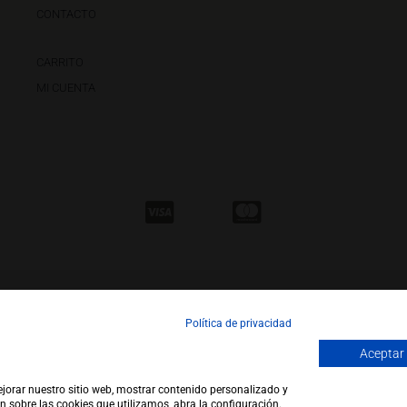
CONTACTO
CARRITO
MI CUENTA
Política de privacidad
Aceptar
ejorar nuestro sitio web, mostrar contenido personalizado y
pyright 2026 |
WEB by JFactory
|
Aviso Legal
|
Política de Privacidad
|
Política de Co
n sobre las cookies que utilizamos, abra la configuración.