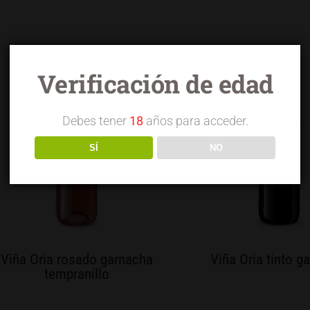
Verificación de edad
Debes tener
18
años para acceder.
SÍ
NO
Viña Oria rosado garnacha
Viña Oria tinto g
tempranillo