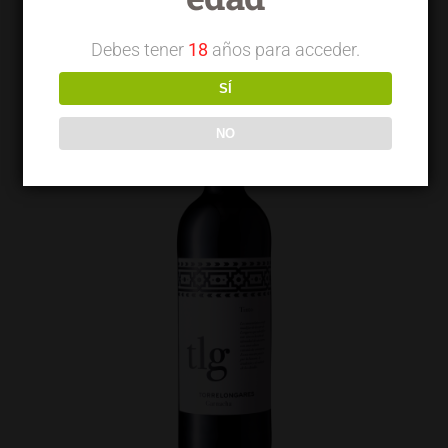
Debes tener
18
años para acceder.
SÍ
NO