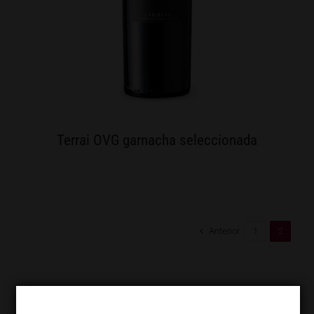
Terrai OVG garnacha seleccionada
Anterior
1
2