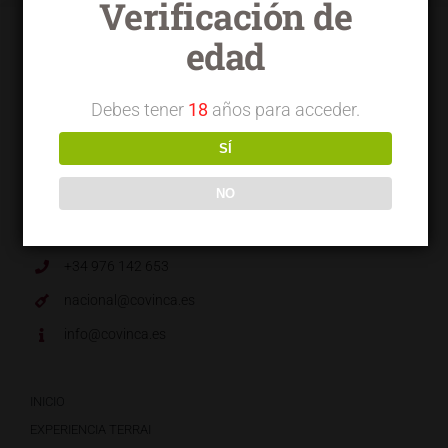
Verificación de
edad
Debes tener
18
años para acceder.
SÍ
NO
Ctra. Valencia s/n | 50460 | Longares
(ZARAGOZA) · España.
+34 976 142 653
nacional@covinca.es
info@covinca.es
INICIO
EXPERIENCIA TERRAI