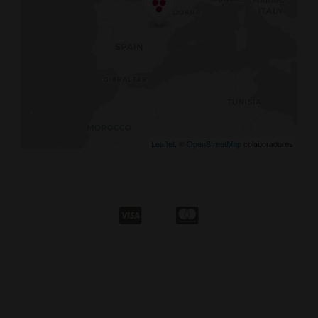
Leaflet
, ©
OpenStreetMap
colaboradores