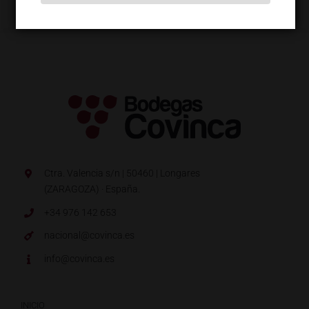
Ctra. Valencia s/n | 50460 | Longares
(ZARAGOZA) · España.
+34 976 142 653
nacional@covinca.es
info@covinca.es
INICIO