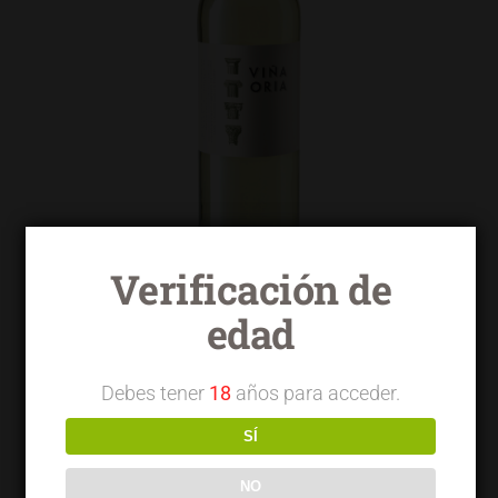
Verificación de
edad
Viña Oria blanco macabeo
Debes tener
18
años para acceder.
SÍ
NO