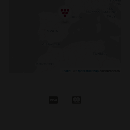
Leaflet
, ©
OpenStreetMap
colaboradores