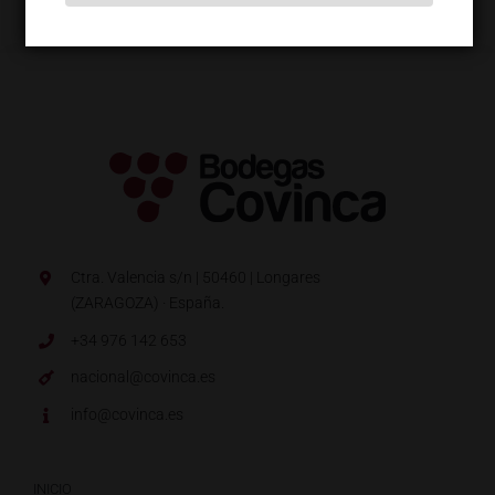
Ctra. Valencia s/n | 50460 | Longares
(ZARAGOZA) · España.
+34 976 142 653
nacional@covinca.es
info@covinca.es
INICIO