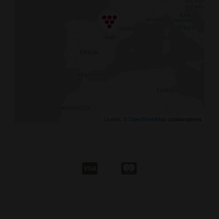
Leaflet
, ©
OpenStreetMap
colaboradores