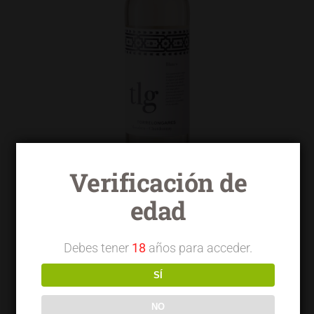
Verificación de
edad
Torrelongares blanco macabeo
chardonnay
Debes tener
18
años para acceder.
SÍ
NO