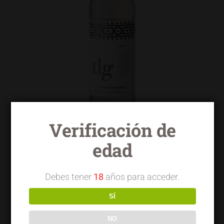
Verificación de
edad
Torrelongares blanco macabeo
chardonnay
Debes tener
18
años para acceder.
SÍ
NO