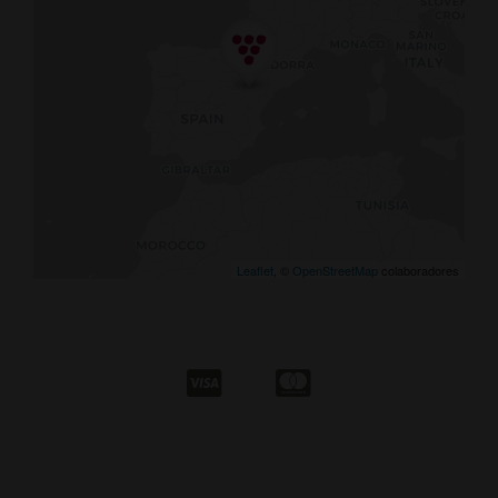
Leaflet
, ©
OpenStreetMap
colaboradores