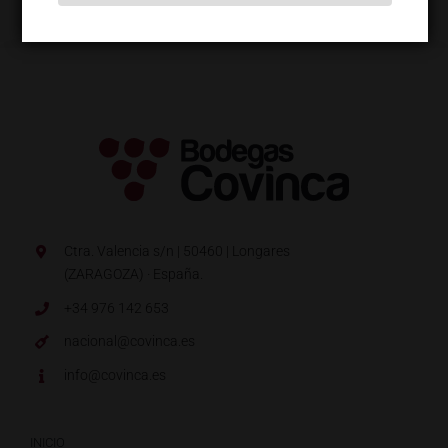
Ctra. Valencia s/n | 50460 | Longares
(ZARAGOZA) · España.
+34 976 142 653
nacional@covinca.es
info@covinca.es
INICIO