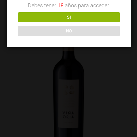
Debes tener
18
años para acceder.
SÍ
NO