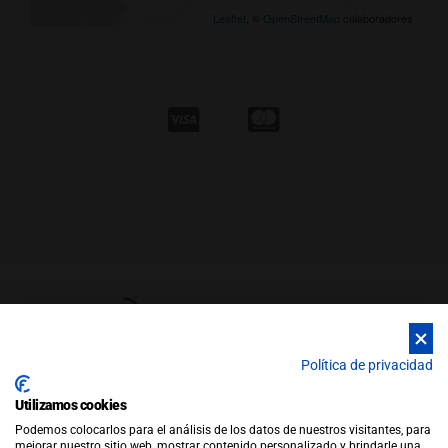
Leaflet
, ©
OpenStreetMap
colaboradores
Política de privacidad
Utilizamos cookies
© Copyright 2026 |
WEB by JFactory
|
Aviso Legal
|
Política de
Podemos colocarlos para el análisis de los datos de nuestros visitantes, para
Privacidad
|
Política de Cookies
mejorar nuestro sitio web, mostrar contenido personalizado y brindarle una