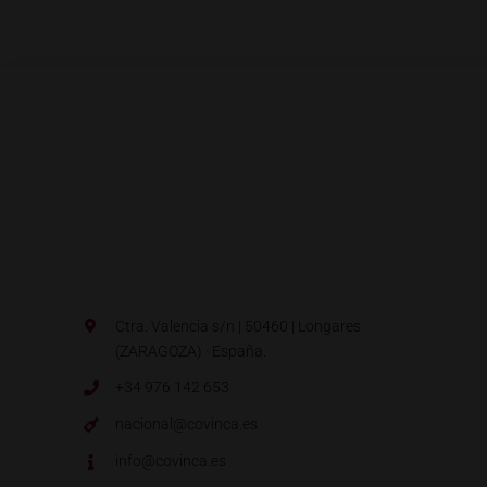
Ctra. Valencia s/n | 50460 | Longares
(ZARAGOZA) · España.
+34 976 142 653
nacional@covinca.es
info@covinca.es