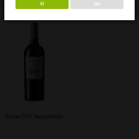
SÍ
NO
Terrai OVT tempranillo