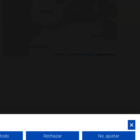
Leaflet
, ©
OpenStreetMap
colaboradores
 todo
Rechazar
No, ajustar