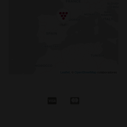
Leaflet
, ©
OpenStreetMap
colaboradores