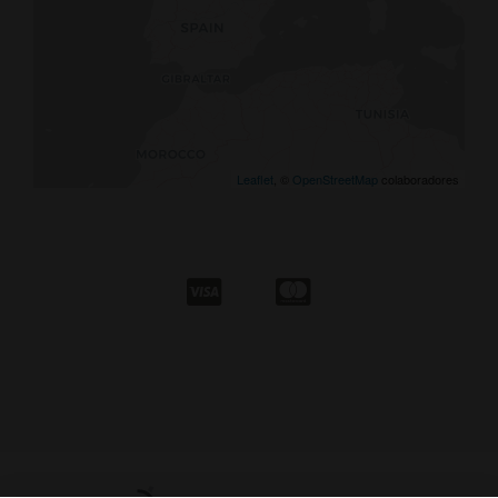
Leaflet
, ©
OpenStreetMap
colaboradores