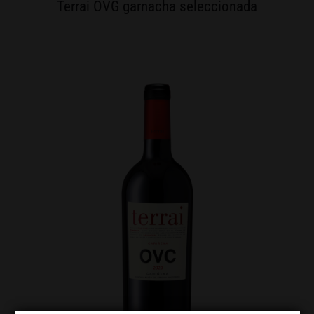
Terrai OVG garnacha seleccionada