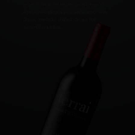
proyecto Terrai. Del respeto por el campo y la
agricultura tradicional y sostenible, estos vinos
únicos, orientados al viñedo del que nos
sentimos orgullosos.