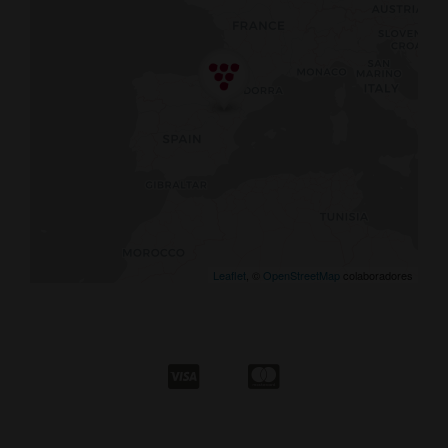
Leaflet
, ©
OpenStreetMap
colaboradores