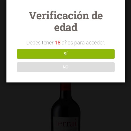
Verificación de
edad
Terrai OVC Viñas Viejas
Debes tener
18
años para acceder.
SÍ
NO