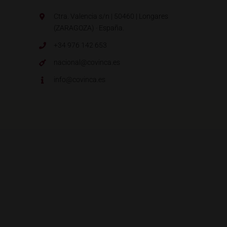
Ctra. Valencia s/n | 50460 | Longares
(ZARAGOZA) · España.
+34 976 142 653
nacional@covinca.es
info@covinca.es