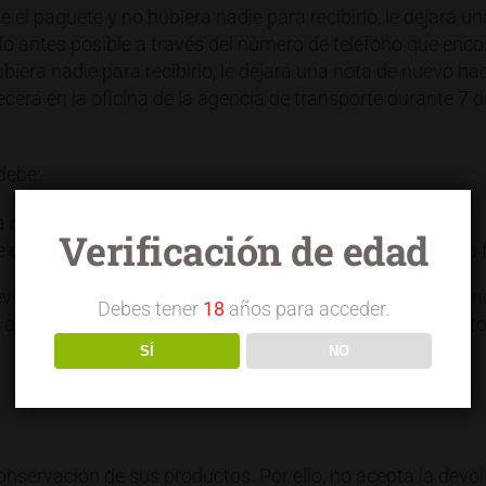
le el paquete y no hubiera nadie para recibirlo, le dejará u
lo antes posible a través del número de teléfono que encon
biera nadie para recibirlo, le dejará una nota de nuevo h
cerá en la oficina de la agencia de transporte durante 7 d
debe:
recibida en el momento de la entrega.
Verificación de edad
e entrega, haciendo constar sus reservas e incluyendo su 
lución de la mercancía si el cliente la abre en su presenci
Debes tener
18
años para acceder.
o acepte el pedido. SEUR nos notificará la incidencia y
SÍ
NO
ervación de sus productos. Por ello, no acepta la devolu