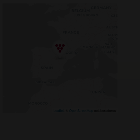
Leaflet
, ©
OpenStreetMap
colaboradores