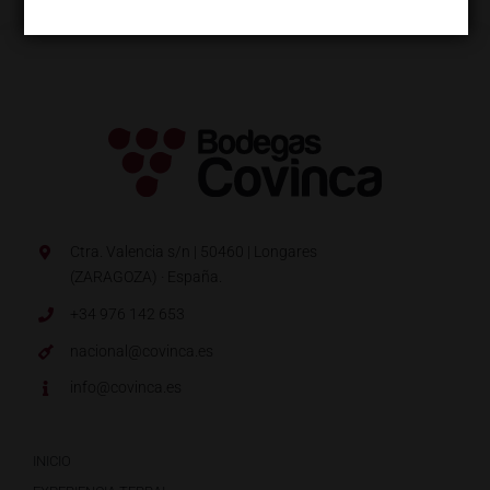
Ctra. Valencia s/n | 50460 | Longares
(ZARAGOZA) · España.
+34 976 142 653
nacional@covinca.es
info@covinca.es
INICIO