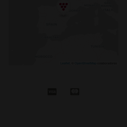
Leaflet
, ©
OpenStreetMap
colaboradores