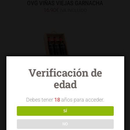
OVG VIÑAS VIEJAS GARNACHA
16,90
€
IVA INCLUIDO
Verificación de
Lote Experiencia TERRAI VENDIMIA
edad
SELECCIONADA OVG
27,91
€
IVA INCLUIDO
Debes tener
18
años para acceder.
SÍ
NO