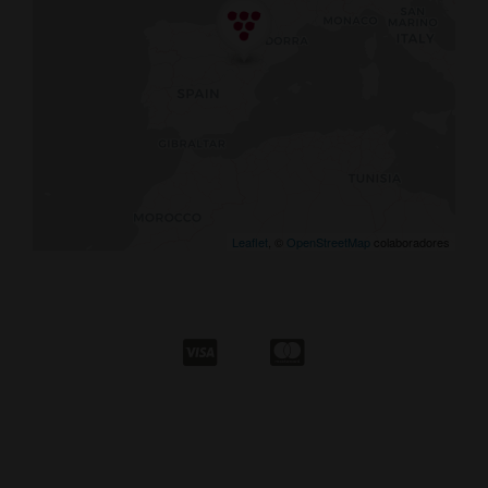
Leaflet
, ©
OpenStreetMap
colaboradores