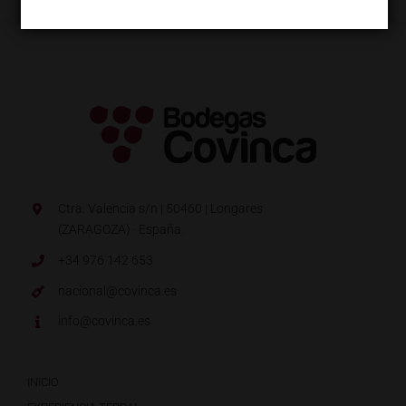
Ctra. Valencia s/n | 50460 | Longares
(ZARAGOZA) · España.
+34 976 142 653
nacional@covinca.es
info@covinca.es
INICIO