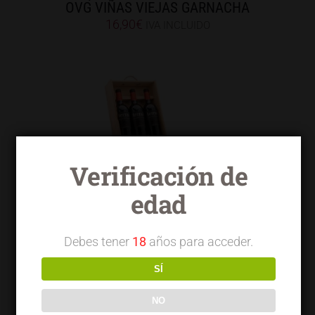
OVG VIÑAS VIEJAS GARNACHA
16,90
€
IVA INCLUIDO
Verificación de
Lote Experiencia TERRAI VENDIMIA
edad
SELECCIONADA OVG
27,91
€
IVA INCLUIDO
Debes tener
18
años para acceder.
SÍ
NO