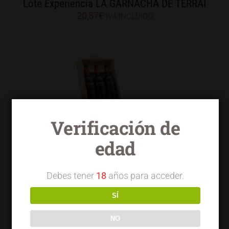
Lote Experiencia LA GARNACHA DE TERRAI
20,57
€
IVA INCLUIDO
Verificación de
Lote Experiencia TERRAI VENDIMIA
edad
SELECCIONADA OVG
27,91
€
IVA INCLUIDO
Debes tener
18
años para acceder.
SÍ
NO