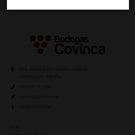
Ctra. Valencia s/n | 50460 | Longares
(ZARAGOZA) · España.
+34 976 142 653
nacional@covinca.es
info@covinca.es
INICIO