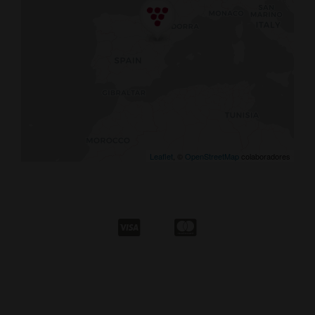
Leaflet
, ©
OpenStreetMap
colaboradores