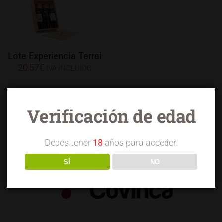
Lote Experiencia Terrai
20,57
€
IVA INCLUIDO
Verificación de edad
Debes tener
18
años para acceder.
SÍ
NO