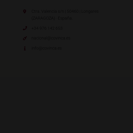
Ctra. Valencia s/n | 50460 | Longares
(ZARAGOZA) · España.
+34 976 142 653
nacional@covinca.es
info@covinca.es