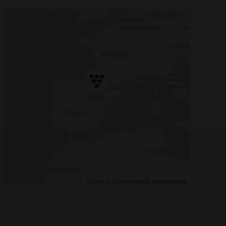
Leaflet
, ©
OpenStreetMap
colaboradores