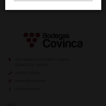
Ctra. Valencia s/n | 50460 | Longares
(ZARAGOZA) · España.
+34 976 142 653
nacional@covinca.es
info@covinca.es
INICIO