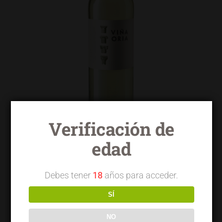
Verificación de
edad
Viña Oria blanco macabeo
Debes tener
18
años para acceder.
SÍ
NO