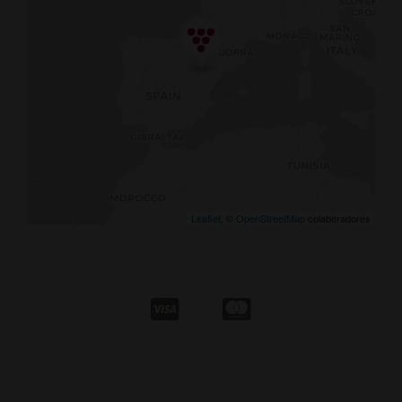
Leaflet
, ©
OpenStreetMap
colaboradores