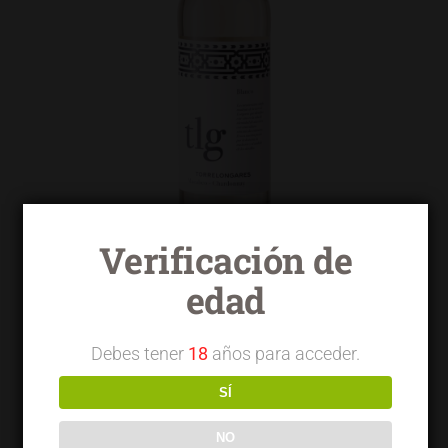
Verificación de
edad
Torrelongares blanco macabeo
chardonnay
Debes tener
18
años para acceder.
SÍ
NO