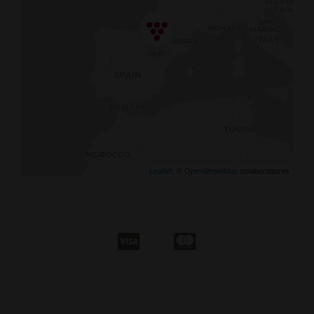
Leaflet
, ©
OpenStreetMap
colaboradores