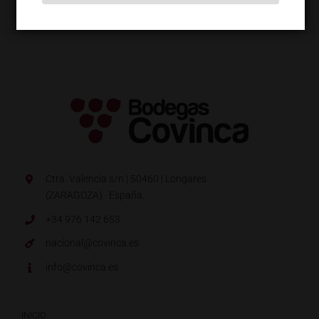
Ctra. Valencia s/n | 50460 | Longares
(ZARAGOZA) · España.
+34 976 142 653
nacional@covinca.es
info@covinca.es
INICIO