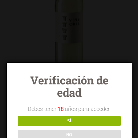
Verificación de
edad
Viña Oria blanco macabeo
Debes tener
18
años para acceder.
SÍ
NO