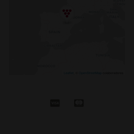
Leaflet
, ©
OpenStreetMap
colaboradores