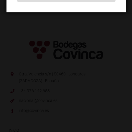
Ctra. Valencia s/n | 50460 | Longares
(ZARAGOZA) · España.
+34 976 142 653
nacional@covinca.es
info@covinca.es
INICIO