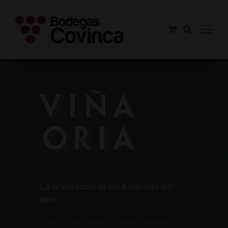
Saltar
al
contenido
Viña Oria
La celebración de las 4 culturas del
vino
Vinos que son historia. Romanos, visigodos,