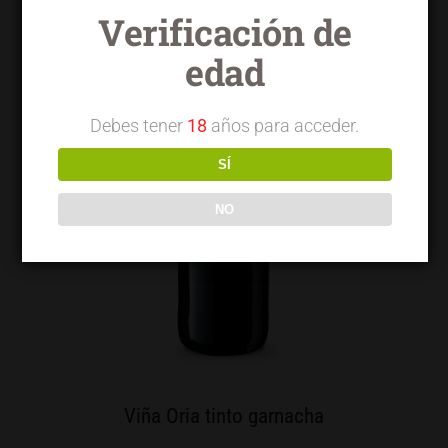
Verificación de
edad
Debes tener
18
años para acceder.
SÍ
NO
Viña Oria tinto garnacha