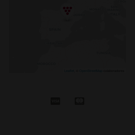
Leaflet
, ©
OpenStreetMap
colaboradores