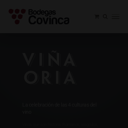
Saltar
al
contenido
Viña Oria
La celebración de las 4 culturas del
vino
Vinos que son historia. Romanos, visigodos,