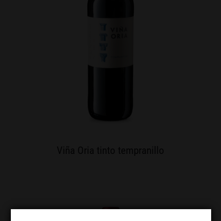
Viña Oria tinto tempranillo