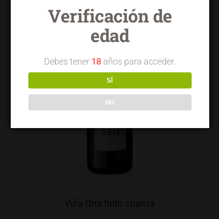
Verificación de
edad
Debes tener
18
años para acceder.
SÍ
NO
Viña Oria tinto crianza