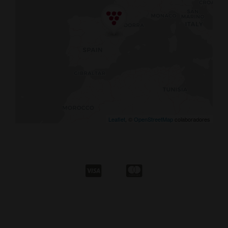
Leaflet
, ©
OpenStreetMap
colaboradores