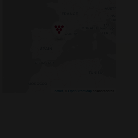
Leaflet
, ©
OpenStreetMap
colaboradores