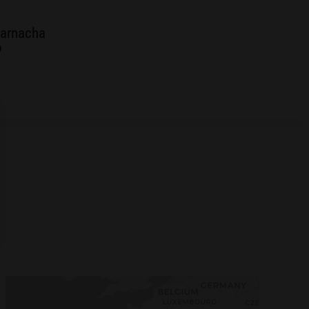
garnacha
o