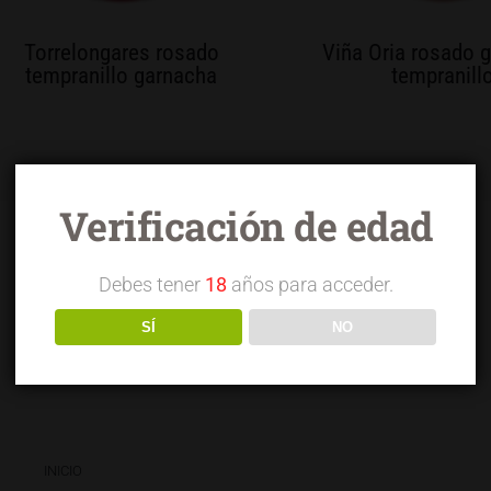
Torrelongares rosado
Viña Oria rosado 
tempranillo garnacha
tempranill
Verificación de edad
Debes tener
18
años para acceder.
SÍ
NO
INICIO