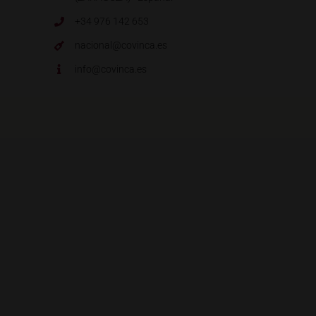
+34 976 142 653
nacional@covinca.es
info@covinca.es