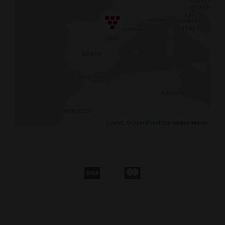
Leaflet
, ©
OpenStreetMap
colaboradores