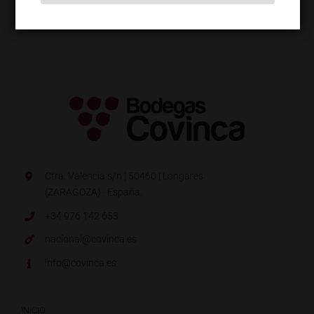
Ctra. Valencia s/n | 50460 | Longares
(ZARAGOZA) · España.
+34 976 142 653
nacional@covinca.es
info@covinca.es
INICIO