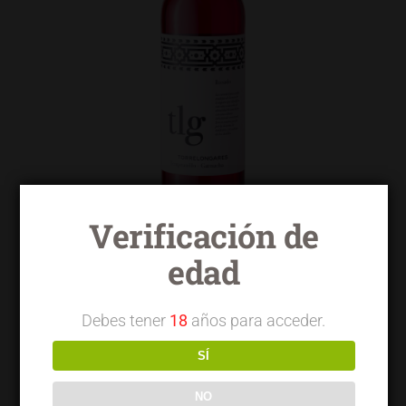
Verificación de
edad
Torrelongares rosado tempranillo garnacha
Debes tener
18
años para acceder.
SÍ
NO