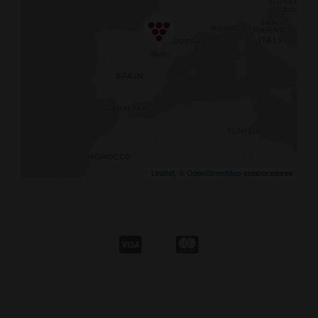
Leaflet
, ©
OpenStreetMap
colaboradores