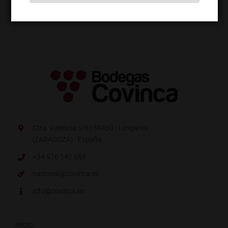
Ctra. Valencia s/n | 50460 | Longares
(ZARAGOZA) · España.
+34 976 142 653
nacional@covinca.es
info@covinca.es
INICIO