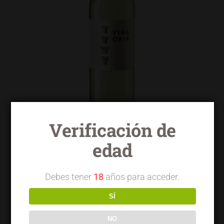
Verificación de
edad
Viña Oria blanco macabeo
Debes tener
18
años para acceder.
SÍ
NO