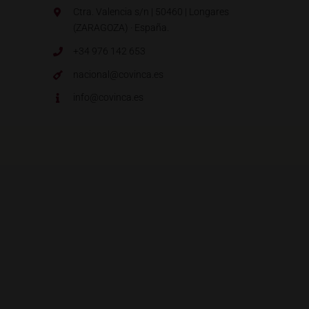
Ctra. Valencia s/n | 50460 | Longares
(ZARAGOZA) · España.
+34 976 142 653
nacional@covinca.es
info@covinca.es