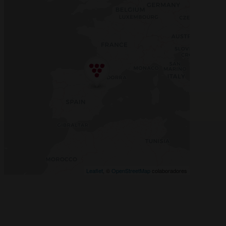
Leaflet
, ©
OpenStreetMap
colaboradores