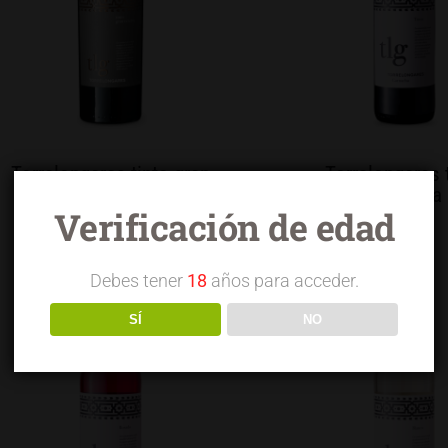
Torrelongares tinto gran
Torrelongares 
reserva
garnacha
Verificación de edad
Debes tener
18
años para acceder.
SÍ
NO