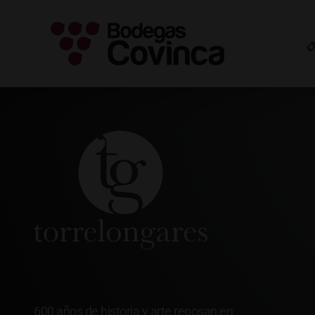
Saltar
al
contenido
Torrelongares
600 años de historia y arte reposan en