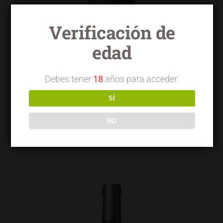
Verificación de
edad
Debes tener
18
años para acceder.
SÍ
NO
Torrelongares tinto garnacha