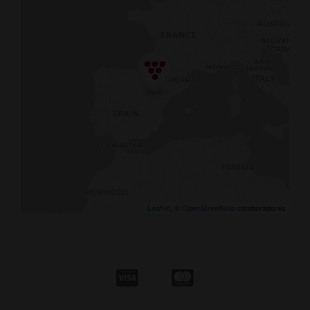
Leaflet
, ©
OpenStreetMap
colaboradores