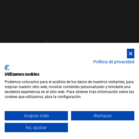
Política de privacidad
Utilizamos cookies
© Copyright 2026 |
WEB by JFactory
|
Aviso Legal
|
Política de
Podemos colocarlos para el análisis de los datos de nuestros visitantes, para
Privacidad
|
Política de Cookies
mejorar nuestro sitio web, mostrar contenido personalizado y brindarle una
Política de Ventas
excelente experiencia en el sitio web. Para obtener más información sobre las
cookies que utilizamos, abra la configuración.
Aceptar todo
Rechazar
No, ajustar