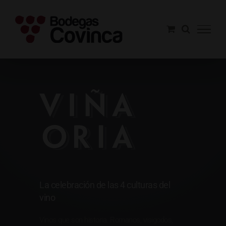
Saltar
al
contenido
Viña Oria
La celebración de las 4 culturas del
vino
Vinos que son historia. Romanos, visigodos,