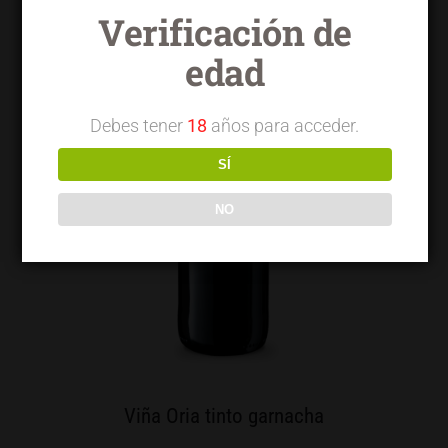
Verificación de
edad
Debes tener
18
años para acceder.
SÍ
NO
Viña Oria tinto garnacha