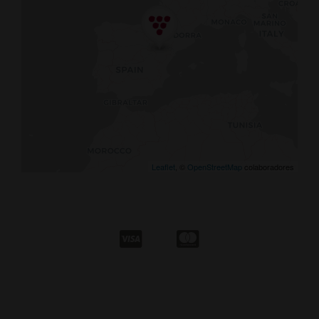
Leaflet
, ©
OpenStreetMap
colaboradores