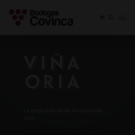
Saltar
al
contenido
Viña Oria
La celebración de las 4 culturas del
vino
Vinos que son historia. Romanos, visigodos,