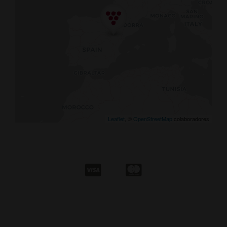
Leaflet
, ©
OpenStreetMap
colaboradores