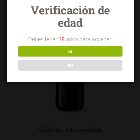
Verificación de
edad
Debes tener
18
años para acceder.
SÍ
NO
Viña Oria tinto garnacha