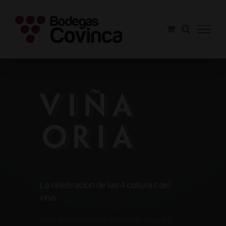
Saltar
al
contenido
Viña Oria
La celebración de las 4 culturas del
vino
Vinos que son historia. Romanos, visigodos,