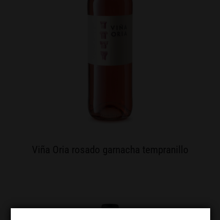
Viña Oria rosado garnacha tempranillo