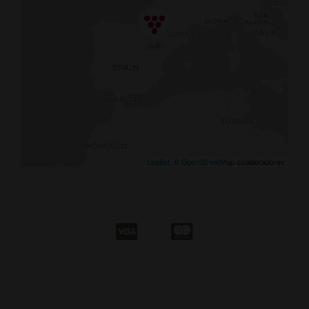
Leaflet
, ©
OpenStreetMap
colaboradores