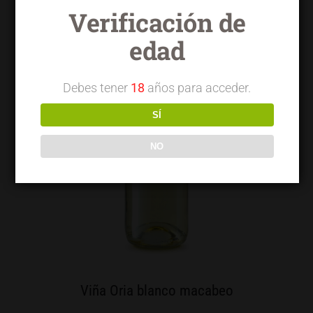
Verificación de
edad
Debes tener
18
años para acceder.
SÍ
NO
Viña Oria blanco macabeo