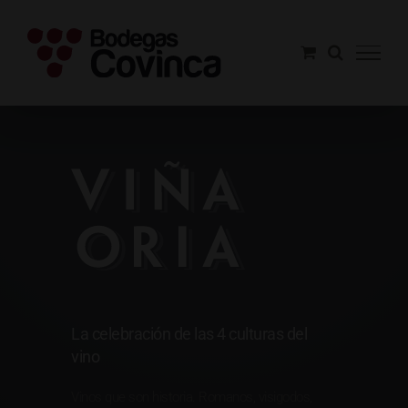
Saltar
al
contenido
Viña Oria
La celebración de las 4 culturas del
vino
Vinos que son historia. Romanos, visigodos,