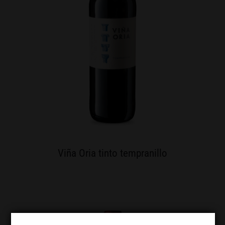
Viña Oria tinto tempranillo