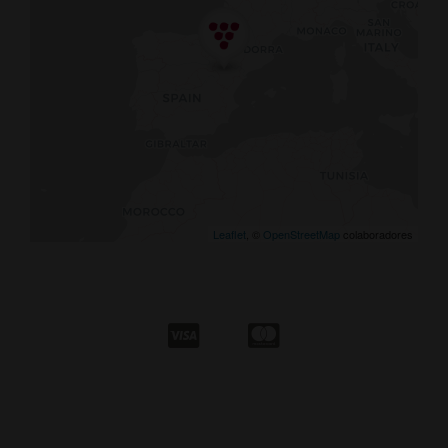
Leaflet
, ©
OpenStreetMap
colaboradores