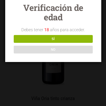
Verificación de
edad
Debes tener
18
años para acceder.
SÍ
NO
Viña Oria tinto crianza