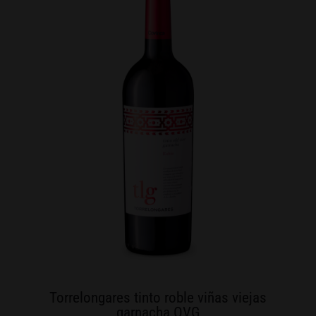
Torrelongares tinto roble viñas viejas
garnacha OVG