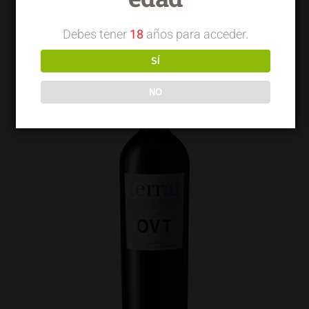
Debes tener
18
años para acceder.
SÍ
NO