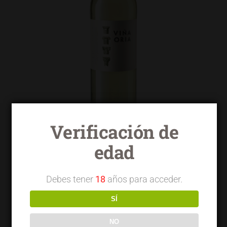
Verificación de
edad
Viña Oria blanco macabeo
Debes tener
18
años para acceder.
SÍ
NO