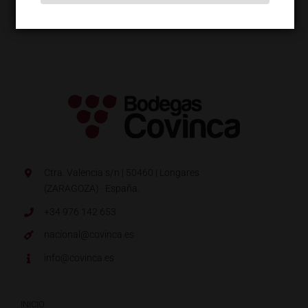
Ctra. Valencia s/n | 50460 | Longares
(ZARAGOZA) · España.
+34 976 142 653
nacional@covinca.es
info@covinca.es
INICIO