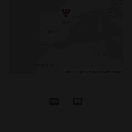
Leaflet
, ©
OpenStreetMap
colaboradores