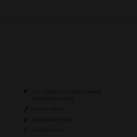
Ctra. Valencia s/n | 50460 | Longares
(ZARAGOZA) · España.
+34 976 142 653
nacional@covinca.es
info@covinca.es