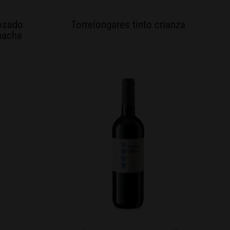
rosado
Torrelongares tinto crianza
nacha