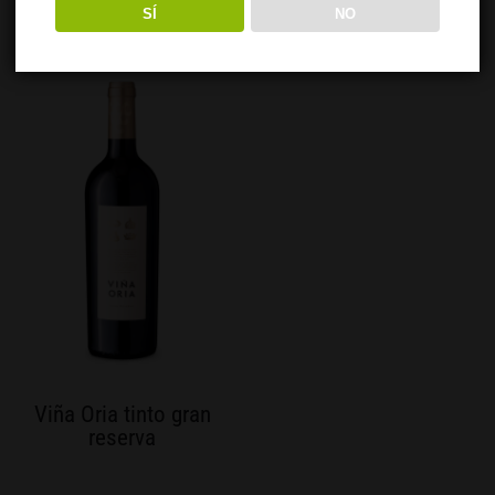
SÍ
NO
Viña Oria tinto gran
reserva