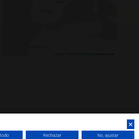
Leaflet
, ©
OpenStreetMap
colaboradores
 todo
Rechazar
No, ajustar