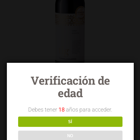
Verificación de
edad
Torrelongares tinto reserva
Debes tener
18
años para acceder.
SÍ
NO