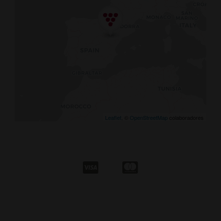
Leaflet
, ©
OpenStreetMap
colaboradores