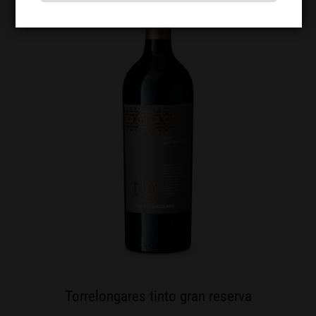
Torrelongares tinto gran reserva