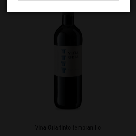
Viña Oria tinto tempranillo