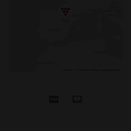
Leaflet
, ©
OpenStreetMap
colaboradores