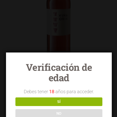
Verificación de
edad
Viña Oria rosado garnacha tempranillo
Debes tener
18
años para acceder.
SÍ
NO