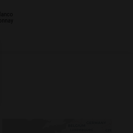
lanco
onnay