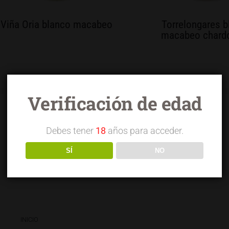
Viña Oria blanco macabeo
Torrelongares b
macabeo chard
Verificación de edad
Debes tener
18
años para acceder.
SÍ
NO
INICIO