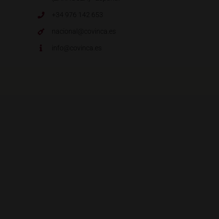
+34 976 142 653
nacional@covinca.es
info@covinca.es