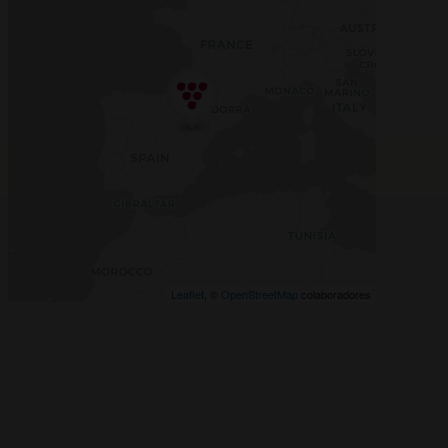
Leaflet
, ©
OpenStreetMap
colaboradores